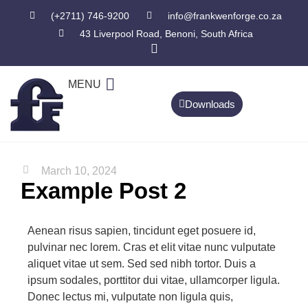
(+2711) 746-9200
info@frankwenforge.co.za
43 Liverpool Road, Benoni, South Africa
MENU
Downloads
CONTACT US
March 10, 2024
Example Post 2
Aenean risus sapien, tincidunt eget posuere id,
pulvinar nec lorem. Cras et elit vitae nunc vulputate
aliquet vitae ut sem. Sed sed nibh tortor. Duis a
ipsum sodales, porttitor dui vitae, ullamcorper ligula.
Donec lectus mi, vulputate non ligula quis,