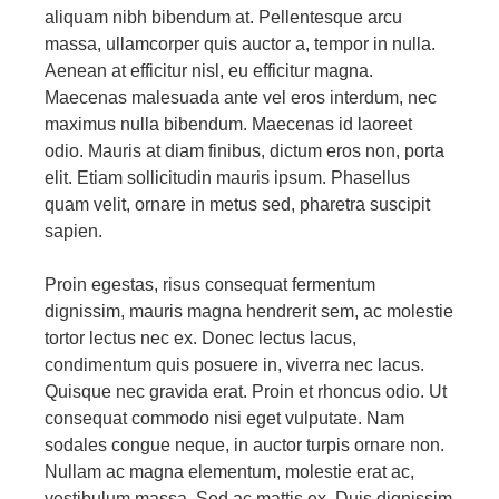
aliquam nibh bibendum at. Pellentesque arcu
massa, ullamcorper quis auctor a, tempor in nulla.
Aenean at efficitur nisl, eu efficitur magna.
Maecenas malesuada ante vel eros interdum, nec
maximus nulla bibendum. Maecenas id laoreet
odio. Mauris at diam finibus, dictum eros non, porta
elit. Etiam sollicitudin mauris ipsum. Phasellus
quam velit, ornare in metus sed, pharetra suscipit
sapien.
Proin egestas, risus consequat fermentum
dignissim, mauris magna hendrerit sem, ac molestie
tortor lectus nec ex. Donec lectus lacus,
condimentum quis posuere in, viverra nec lacus.
Quisque nec gravida erat. Proin et rhoncus odio. Ut
consequat commodo nisi eget vulputate. Nam
sodales congue neque, in auctor turpis ornare non.
Nullam ac magna elementum, molestie erat ac,
vestibulum massa. Sed ac mattis ex. Duis dignissim